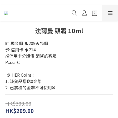
法爾曼 頸霜 10ml
💵 現金價 💲209🔥特價
💳 信用卡 💲214
💰信用卡分期價 請咨詢客服 
P:az5-C
 🪙 HER Coins：
1. 該貨品贈送0金幣
2. 已累積的金幣不可使用❌
HK$309.00
HK$209.00