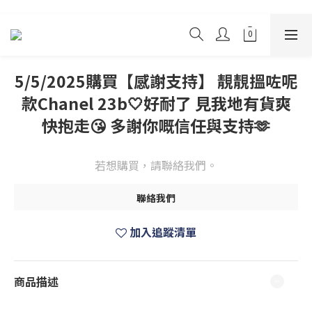
5/5/2025購買【感謝支持】 靚靚搵咗呢
款Chanel 23b🤍好耐了 見我地有貨爽
快抱走😘 多謝你嘅信任與支持🫶
若想購買，請聯絡我們。
聯絡我們
加入追蹤清單
商品描述