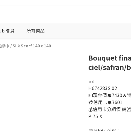
lub 會員
所有商品
絲質絲巾
/
Silk Scarf 140 x 140
Bouquet fina
ciel/safran/
⭐️⭐️
H674283S 02
💵現金價💲7430🔥
💳信用卡💲7601
💰信用卡分期價 請咨
P-75-X
🪙 HER Coins : 