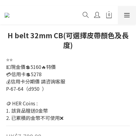
H belt 32mm CB(可選擇皮帶顏色及長
度)
⭐️⭐️
💵現金價💲5160🔥特價
💳信用卡💲5278
💰信用卡分期價 請咨詢客服 
P-67-64（d950  ）
🪙 HER Coins : 
1. 該貨品贈送0金幣
2. 已累積的金幣不可使用❌