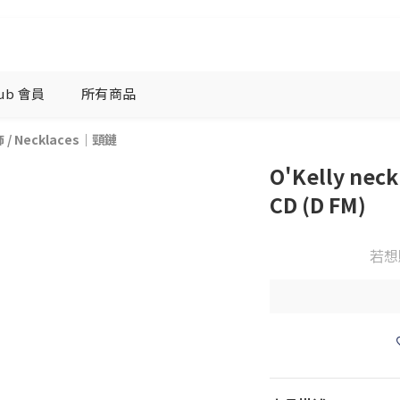
lub 會員
所有商品
飾
/
Necklaces｜頸鏈
O'Kelly neck
CD (D FM)
若想