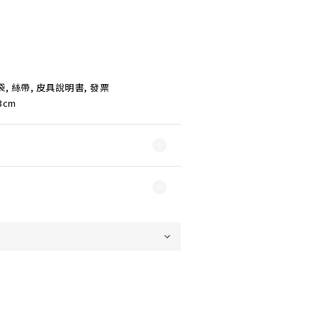
塵袋, 絲帶, 皮具說明書, 發票
3cm