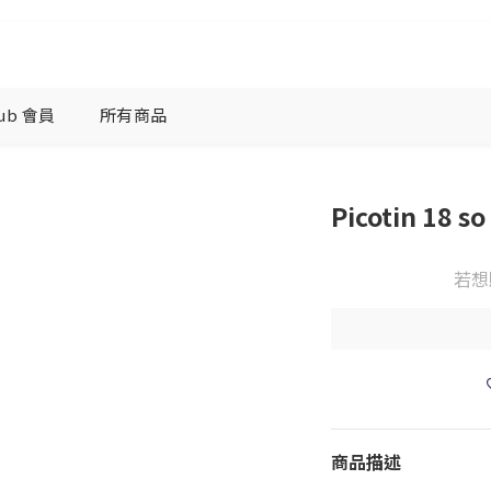
lub 會員
所有商品
Picotin 18 so
若想
商品描述