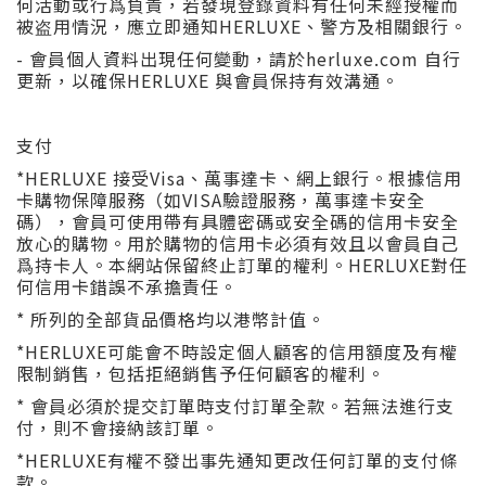
何活動或行爲負責，若發現登錄資料有任何未經授權而
被盗用情況，應立即通知HERLUXE、警方及相關銀行。
- 會員個人資料出現任何變動，請於herluxe.com 自行
更新，以確保HERLUXE 與會員保持有效溝通。
支付
*HERLUXE 接受Visa、萬事達卡、網上銀行。根據信用
卡購物保障服務（如VISA驗證服務，萬事達卡安全
碼），會員可使用帶有具體密碼或安全碼的信用卡安全
放心的購物。用於購物的信用卡必須有效且以會員自己
爲持卡人。本網站保留終止訂單的權利。HERLUXE對任
何信用卡錯誤不承擔責任。
* 所列的全部貨品價格均以港幣計值。
*HERLUXE可能會不時設定個人顧客的信用額度及有權
限制銷售，包括拒絕銷售予任何顧客的權利。
* 會員必須於提交訂單時支付訂單全款。若無法進行支
付，則不會接納該訂單。
*HERLUXE有權不發出事先通知更改任何訂單的支付條
款。