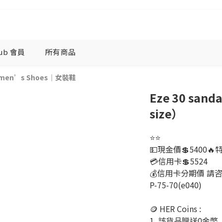
lub 會員
所有商品
men’s Shoes｜女裝鞋
Eze 30 sand
size）
⭐️⭐️
💵現金價💲5400🔥
💳信用卡💲5524
💰信用卡分期價 請
P-75-70(e040)
🪙 HER Coins : 
1. 該貨品贈送0金幣