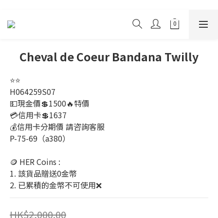
Cheval de Coeur Bandana Twilly
⭐️⭐️
H064259S07
💵現金價💲1500🔥特價
💳信用卡💲1637
💰信用卡分期價 請咨詢客服
P-75-69（a380）
🪙 HER Coins : 
1. 該貨品贈送0金幣
2. 已累積的金幣不可使用❌
HK$2,000.00